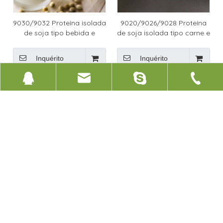
9030/9032 Proteína isolada
9020/9026/9028 Proteína
de soja tipo bebida e
de soja isolada tipo carne e
dispersão
injeção
Inquérito
Inquérito
1
2
3
4
»
381244031
sales@xinruigroup.cn
+86 18963597736
LINKS RÁPIDOS
CATEGORIA DE PRODUTO
+86 635 291253